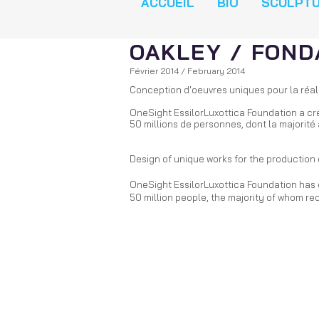
ACCUEIL
BIO
SCULPT
OAKLEY / FOND
Février 2014 / February 2014
Conception d'oeuvres uniques pour la réa
OneSight EssilorLuxottica Foundation a créé
50 millions de personnes, dont la majorité 
Design of unique works for the production 
OneSight EssilorLuxottica Foundation has c
50 million people, the majority of whom recei