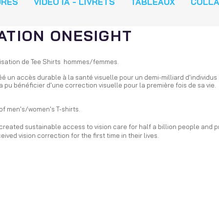
URES
VIDEO IA - LIVRETS
TABLEAUX
COLL
ATION ONESIGHT
lisation de Tee Shirts hommes/femmes.
 un accès durable à la santé visuelle pour un demi-milliard d'individus 
a pu bénéficier d'une correction visuelle pour la première fois de sa vie.
of men's/women's T-shirts.
reated sustainable access to vision care for half a billion people and 
ved vision correction for the first time in their lives.