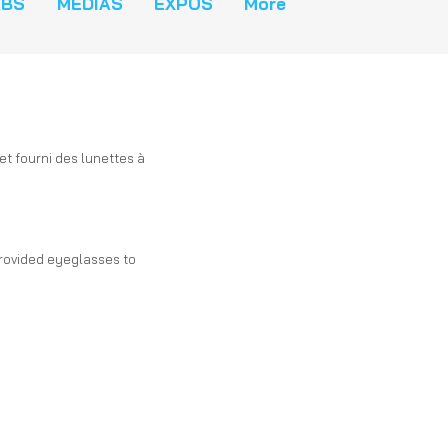
ABS
MÉDIAS
EXPOS
More
et fourni des lunettes à
provided eyeglasses to