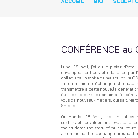
ACCUEIL
BIO
SCULPT
CONFÉRENCE au 
Lundi 28 avril, j’ai eu le plaisir d’ê
développement durable. Touchée par l’
collégiens l’histoire de ma sculpture
fut un moment d’échange riche autour d
transmettre à cette nouvelle génération
êtes les acteurs de demain et j’espère vo
vous de nouveaux métiers, qui sait. Me
Soraya.
On Monday 28 April, I had the pleasur
sustainable development. I was touched b
the students the story of my sculptur
a rich moment of exchange around the p