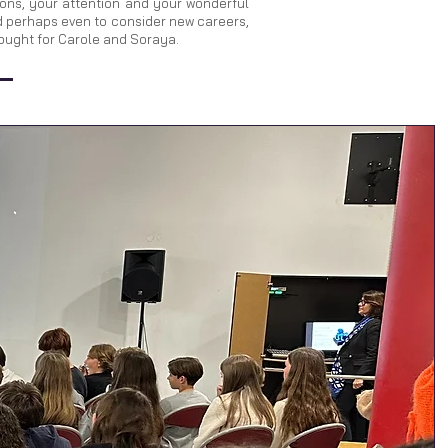
ons, your attention and your wonderful
nd perhaps even to consider new careers,
hought for Carole and Soraya.