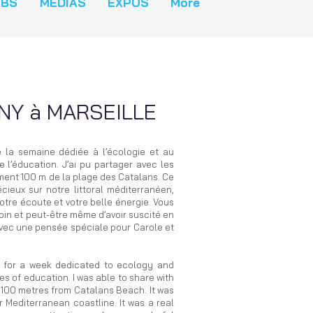
ABS
MÉDIAS
EXPOS
More
NY à MARSEILLE
de la semaine dédiée à l’écologie et au
l’éducation. J’ai pu partager avec les
ent 100 m de la plage des Catalans. Ce
ieux sur notre littoral méditerranéen,
otre écoute et votre belle énergie. Vous
 loin et peut-être même d’avoir suscité en
avec une pensée spéciale pour Carole et
le for a week dedicated to ecology and
s of education. I was able to share with
100 metres from Catalans Beach. It was
 Mediterranean coastline. It was a real