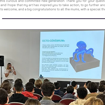
this curious and committed new generation. Thank you for your questi
 and I hope that my art has inspired you to take action, to go further a
its welcome, and a big congratulations to all the mums, with a special t