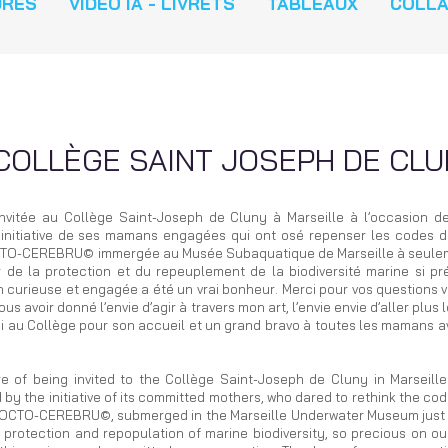
URES
VIDEO IA - LIVRETS
TABLEAUX
COLL
COLLÈGE SAINT JOSEPH DE CLU
tre invitée au Collège Saint-Joseph de Cluny à Marseille à l’occasion 
initiative de ses mamans engagées qui ont osé repenser les codes de 
 OCTO-CEREBRU© immergée au Musée Subaquatique de Marseille à seulem
e la protection et du repeuplement de la biodiversité marine si préc
 curieuse et engagée a été un vrai bonheur. Merci pour vos questions v
us avoir donné l’envie d’agir à travers mon art, l’envie envie d’aller plus
rci au Collège pour son accueil et un grand bravo à toutes les mamans 
e of being invited to the Collège Saint-Joseph de Cluny in Marseil
y the initiative of its committed mothers, who dared to rethink the code
e OCTO-CEREBRU©, submerged in the Marseille Underwater Museum just 
rotection and repopulation of marine biodiversity, so precious on our