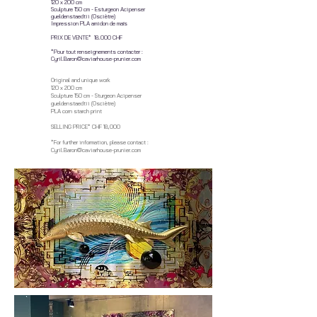
120 x 200 cm
Sculpture 150 cm - Esturgeon Acipenser
gueldenstaedtii (Osciètre)
Impression PLA amidon de maïs
PRIX DE VENTE* 18.000 CHF
*Pour tout renseignements contacter :
Cyril.Baron@caviarhouse-prunier.com
Original and unique work
120 x 200 cm
Sculpture 150 cm - Sturgeon Acipenser
gueldenstaedtii (Osciètre)
PLA corn starch print
SELLING PRICE* CHF 18,000
*For further information, please contact :
Cyril.Baron@caviarhouse-prunier.com