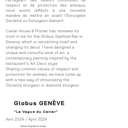
Partageant des valeurs communes de
respect et de protection des animaux,
nous avons réfléchi à une nouvelle
manière de mettre en avant l'Esturgeon
Osciètre ou Esturgeon diamant.
Caviar House & Prunier has renewed its
trust in me for the Globus Seafood Bar in
Geneva, which is reinventing itself and
changing its décor. I have designed a
unique and colourful work of art: a
contemporary painting inspired by the
restaurant's Art Deco style.
Sharing common values of respect and
protection for animals, we have come up
with a new way of showcasing the
Oscietra sturgeon or diamond sturgeon.
Globus GENÈVE
"La Vague du Caviar"
Avril 2024 / April 2024
Oeuvre originale et unique